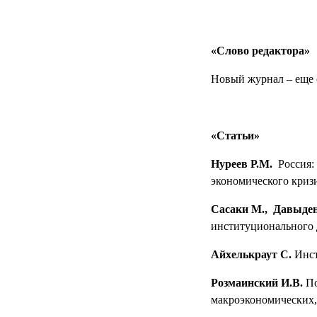
«Слово редактора»
Новый журнал – еще 
«Статьи»
Нуреев Р.М.
Россия:
экономического кризи
Сасаки М., Давыден
институционального 
Айхелькраут С.
Инст
Розмаинский И.В.
По
макроэкономических,