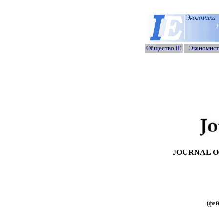
Общество I
E
Экономис
JOURNAL O
(фай